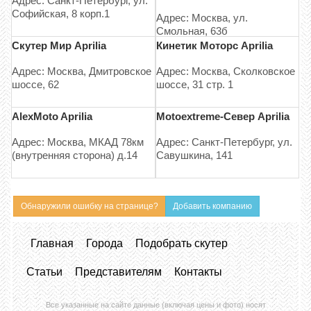
Адрес: Санкт-Петербург, ул.
Софийская, 8 корп.1
Адрес: Москва, ул.
Смольная, 63б
Скутер Мир Aprilia
Кинетик Моторс Aprilia
Адрес: Москва, Дмитровское
Адрес: Москва, Сколковское
шоссе, 62
шоссе, 31 стр. 1
АlexMoto Aprilia
Motoextreme-Север Aprilia
Адрес: Москва, МКАД 78км
Адрес: Санкт-Петербург, ул.
(внутренняя сторона) д.14
Савушкина, 141
Обнаружили ошибку на странице?
Добавить компанию
Главная
Города
Подобрать скутер
Статьи
Представителям
Контакты
Все указанные на сайте данные (включая цены и фото) носят