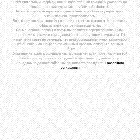
исключительно информационный характер и ни при каких условиях не
являются предложениями с публичной офертой.
Технические характеристики, цены и внешний облик скутеров могут
быть изменены производителем.
Все графические материалы взяты из открытых интернет-источников и
официальных сайтов производителей.
Наименования, образы и логотипы являются зарегистрированными
торговыми марками и принадлежат соотвествующим компаниям. Их
наличие на сайте не означает, что правообладатели имеют какое-либо
отношение к данному сайту или иным образом связаны с данным
сайтом.
Указание на адреса официальных дилеров не гарантирует наличия той
или иной модели скутеров у данной компании по данной цене.
Находясь на данном сайте, вы принимаете все пункты
настоящего
соглашения