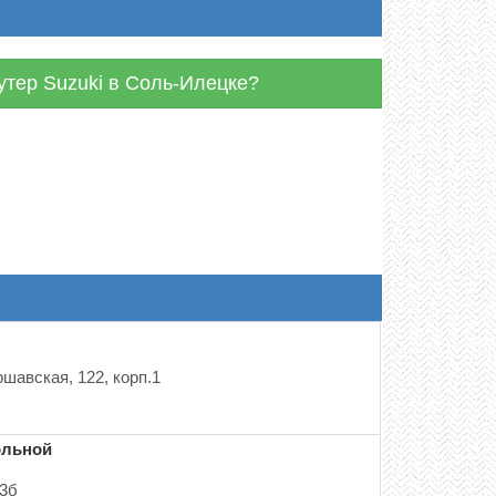
кутер Suzuki в Соль-Илецке?
ршавская, 122, корп.1
ольной
63б