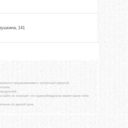
вушкина, 141
 являются предложениями с публичной офертой.
ителем.
зводителей.
сайте не означает, что правообладатели имеют какое-либо
мпании по данной цене.