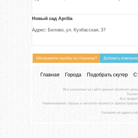
Новый сад Aprilia
Адрес: Белово, ул. Кузбасская, 37
Обнаружили ошибку на странице?
Добавить компани
Главная
Города
Подобрать скутер
С
Все указанные на сайте данные (включая цены
Технич
Все графич
Наименования, образы и логотипы являются зарегистриров
Указание на адреса оф