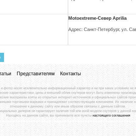
Motoextreme-Север Aprilia
Адрес: Санкт-Петербург, ул. Са
ю
татьи
Представителям
Контакты
 и фото) носят исключительно информационный характер и ни при каких условиях не
еские характеристики, цены и внешний облик скутеров могут быть изменены производ
еские материалы взяты из открытых интернет-источников и официальных сайтов прои
анными торговыми марками и принадлежат соотвествующим компаниям. Их наличие на 
отношение к данному сайту или иным образом связаны с данным сайтом.
ициальных дилеров не гарантирует наличия той или иной модели скутеров у данной ко
Находясь на данном сайте, вы принимаете все пункты
настоящего соглашения